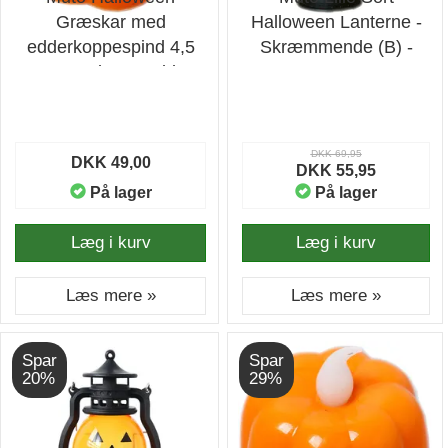
Græskar med
Halloween Lanterne -
edderkoppespind 4,5
Skræmmende (B) -
cm LED-lys - Led-lys
Lanterne
DKK 69,95
DKK 49,00
DKK 55,95
På lager
På lager
Læg i kurv
Læg i kurv
Læs mere »
Læs mere »
Spar
Spar
20%
29%