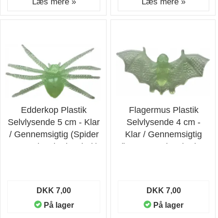
Læs mere »
Læs mere »
Edderkop Plastik
Flagermus Plastik
Selvlysende 5 cm - Klar
Selvlysende 4 cm -
/ Gennemsigtig (Spider
Klar / Gennemsigtig
5 cm Glow-in-the-dark)
(bat 4 cm Glow-in-the-
- Dekoration
dark) - Dekoration
DKK 7,00
DKK 7,00
På lager
På lager