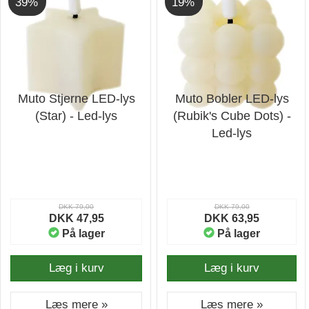
39%
19%
Muto Stjerne LED-lys
Muto Bobler LED-lys
(Star) - Led-lys
(Rubik's Cube Dots) -
Led-lys
DKK 79,00
DKK 79,00
DKK 47,95
DKK 63,95
På lager
På lager
Læg i kurv
Læg i kurv
Læs mere »
Læs mere »