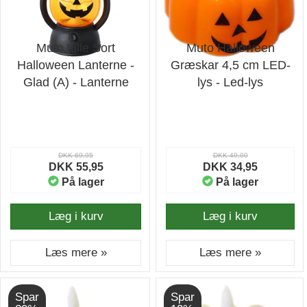
Muto Lille Sort
Muto Halloween
Halloween Lanterne -
Græskar 4,5 cm LED-
Glad (A) - Lanterne
lys - Led-lys
DKK 69,95
DKK 49,00
DKK 55,95
DKK 34,95
På lager
På lager
Læg i kurv
Læg i kurv
Læs mere »
Læs mere »
Spar
Spar