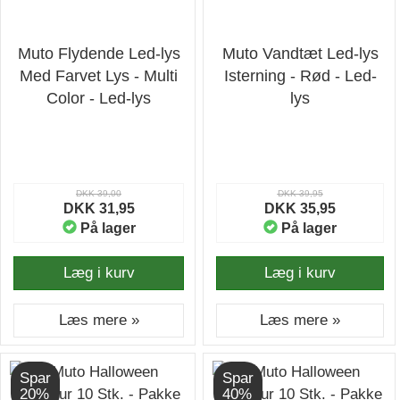
Muto Flydende Led-lys
Muto Vandtæt Led-lys
Med Farvet Lys - Multi
Isterning - Rød - Led-
Color - Led-lys
lys
DKK 39,00
DKK 39,95
DKK 31,95
DKK 35,95
På lager
På lager
Læg i kurv
Læg i kurv
Læs mere »
Læs mere »
Spar
Spar
20%
40%