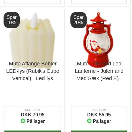
Spar
Spar
10%
20%
Muto Aflange Bobler
Muto Lille Rød Led
LED-lys (Rubik's Cube
Lanterne - Julemand
Vertical) - Led-lys
Med Sæk (Red E) -
Lanterne
DKK 79,00
DKK 69,95
DKK 70,95
DKK 55,95
På lager
På lager