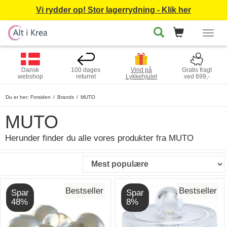
Vi rydder op! Stor lagerrydning - Klik her
Togg
navig
Dansk
100 dages
Vind på
Gratis fragt
webshop
returret
Lykkehjulet
ved 699,-
Du er her:
Forsiden
Brands
MUTO
MUTO
Herunder finder du alle vores produkter fra MUTO
Bestseller
Bestseller
Spar
Spar
48%
8%