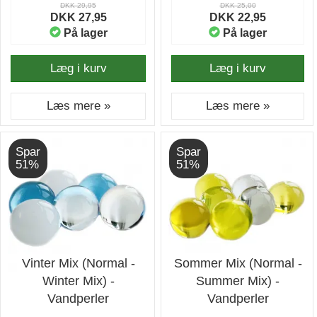
DKK 29,95
DKK 25,00
DKK 27,95
DKK 22,95
På lager
På lager
Læg i kurv
Læg i kurv
Læs mere »
Læs mere »
Spar
Spar
51%
51%
Vinter Mix (Normal -
Sommer Mix (Normal -
Winter Mix) -
Summer Mix) -
Vandperler
Vandperler