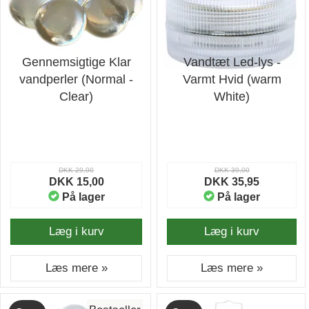
Gennemsigtige Klar
Vandtæt Led-lys -
vandperler (Normal -
Varmt Hvid (warm
Clear)
White)
DKK 29,00
DKK 39,00
DKK 15,00
DKK 35,95
På lager
På lager
Læg i kurv
Læg i kurv
Læs mere »
Læs mere »