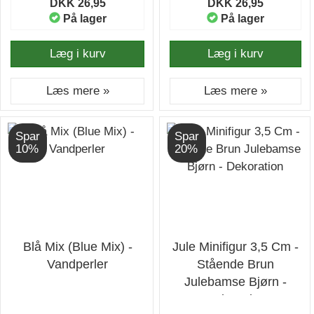
DKK 26,95
DKK 26,95
På lager
På lager
Læg i kurv
Læg i kurv
Læs mere »
Læs mere »
Spar
Spar
10%
20%
Blå Mix (Blue Mix) -
Jule Minifigur 3,5 Cm -
Vandperler
Stående Brun
Julebamse Bjørn -
Dekoration