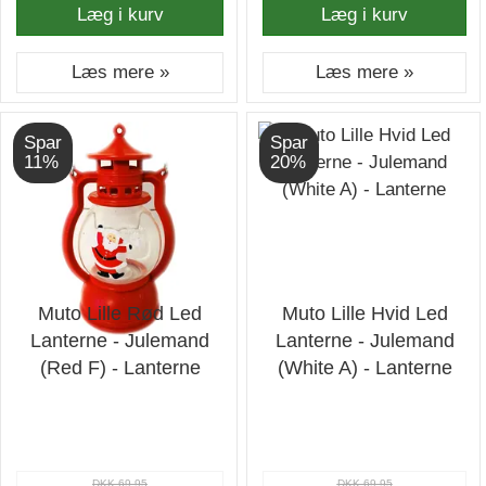
Læg i kurv
Læg i kurv
Læs mere »
Læs mere »
Spar
Spar
11%
20%
Muto Lille Rød Led
Muto Lille Hvid Led
Lanterne - Julemand
Lanterne - Julemand
(Red F) - Lanterne
(White A) - Lanterne
DKK 69,95
DKK 69,95