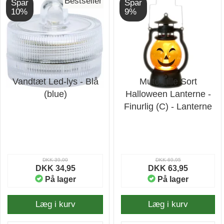
Bestseller
Spar
Spar
10%
9%
Vandtæt Led-lys - Blå
Muto Lille Sort
(blue)
Halloween Lanterne -
Finurlig (C) - Lanterne
DKK 39,00
DKK 69,95
DKK 34,95
DKK 63,95
På lager
På lager
Læg i kurv
Læg i kurv