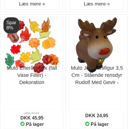
Læs mere »
Læs mere »
Spar
8%
Muto Efterårs Mix (fall
Muto Jule Minifigur 3,5
Vase Filler) -
Cm - Stående rensdyr
Dekoration
Rudolf Med Gevir -
Dekoration
DKK 49,95
DKK 24,95
DKK 45,95
På lager
På lager