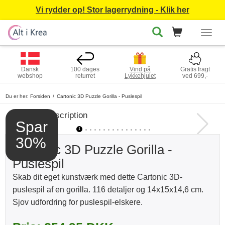
Vi rydder op! Stor lagerrydning - Klik her
Togg
navig
Dansk
100 dages
Vind på
Gratis fragt
webshop
returret
Lykkehjulet
ved 699,-
Du er her:
Forsiden
Cartonic 3D Puzzle Gorilla - Puslespil
Spar
1
2
3
4
5
6
7
8
9
10
11
12
13
14
15
16
30%
Cartonic 3D Puzzle Gorilla -
Puslespil
Skab dit eget kunstværk med dette Cartonic 3D-
puslespil af en gorilla. 116 detaljer og 14x15x14,6 cm.
Sjov udfordring for puslespil-elskere.