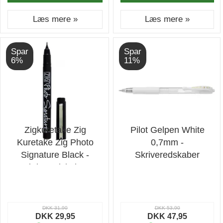
Læs mere »
Læs mere »
Spar
Spar
6%
11%
Zigkuretake Zig
Pilot Gelpen White
Kuretake Zig Photo
0,7mm -
Signature Black -
Skriveredskaber
Skriveredskaber
DKK 31,90
DKK 53,90
DKK 29,95
DKK 47,95