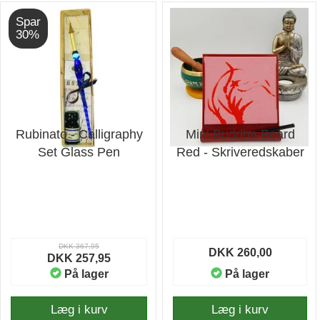
Spar
30%
Rubinato - Calligraphy
Mini Buddha Board
Set Glass Pen
Red - Skriveredskaber
DKK 367,95
DKK 260,00
DKK 257,95
På lager
På lager
Læg i kurv
Læg i kurv