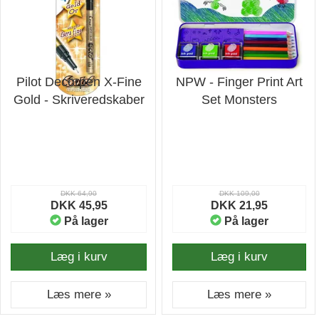
Pilot Decorpen X-Fine
NPW - Finger Print Art
Gold - Skriveredskaber
Set Monsters
DKK 64,90
DKK 109,00
DKK 45,95
DKK 21,95
På lager
På lager
Læg i kurv
Læg i kurv
Læs mere »
Læs mere »