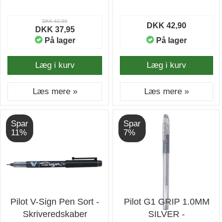
DKK 42,90
DKK 42,90
DKK 37,95
På lager
På lager
Læg i kurv
Læg i kurv
Læs mere »
Læs mere »
Spar
Spar
11%
7%
Pilot V-Sign Pen Sort -
Pilot G1 GRIP 1.0MM
Skriveredskaber
SILVER -