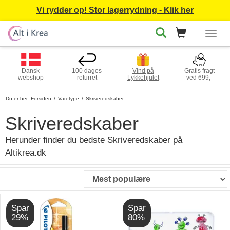
Vi rydder op! Stor lagerrydning - Klik her
Togg
navig
Dansk
100 dages
Vind på
Gratis fragt
webshop
returret
Lykkehjulet
ved 699,-
Du er her:
Forsiden
Varetype
Skriveredskaber
Skriveredskaber
Herunder finder du bedste Skriveredskaber på
Altikrea.dk
Spar
Spar
29%
80%