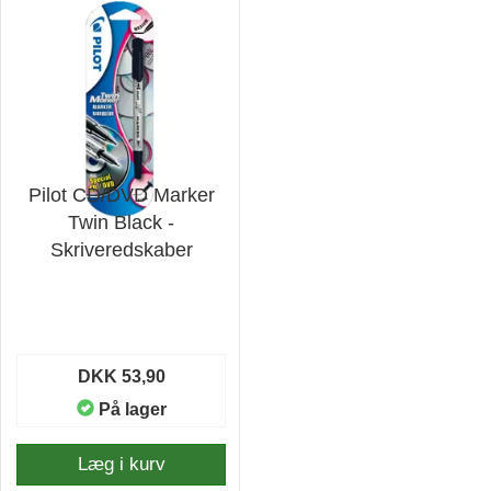
Pilot CD/DVD Marker
Twin Black -
Skriveredskaber
DKK 53,90
På lager
Læg i kurv