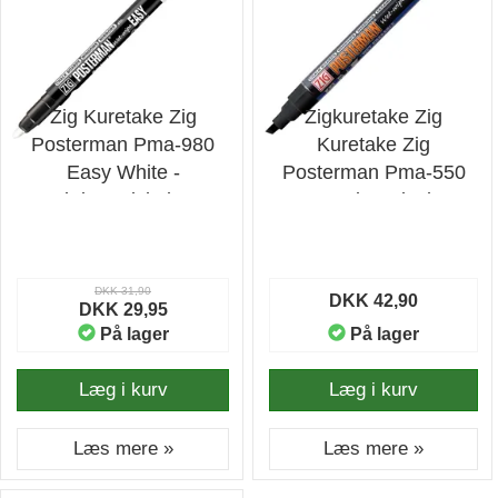
Zig Kuretake Zig
Zigkuretake Zig
Posterman Pma-980
Kuretake Zig
Easy White -
Posterman Pma-550
Skriveredskaber
Wet-wipe Black -
Skriveredskaber
DKK 31,90
DKK 42,90
DKK 29,95
På lager
På lager
Læg i kurv
Læg i kurv
Læs mere »
Læs mere »