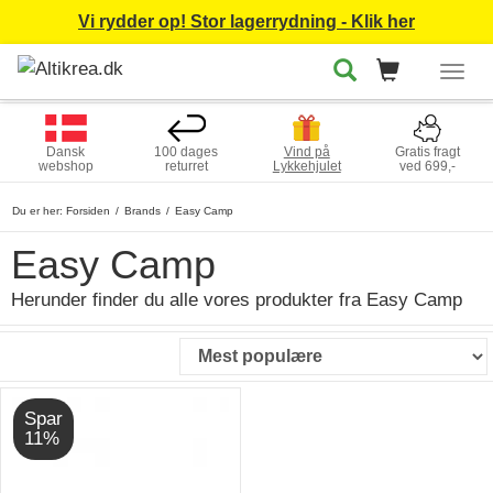
Vi rydder op! Stor lagerrydning - Klik her
Togg
navig
Dansk
100 dages
Vind på
Gratis fragt
webshop
returret
Lykkehjulet
ved 699,-
Du er her:
Forsiden
Brands
Easy Camp
Easy Camp
Herunder finder du alle vores produkter fra Easy Camp
Spar
11%