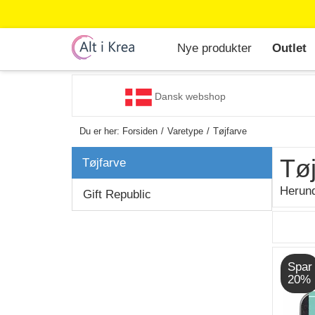
Nye produkter
Outlet
Dansk webshop
Du er her:
Forsiden
Varetype
Tøjfarve
Tøj
Tøjfarve
Herund
Gift Republic
Spar
20%