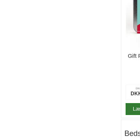
Gift 
DK
DKK
Læ
Beds