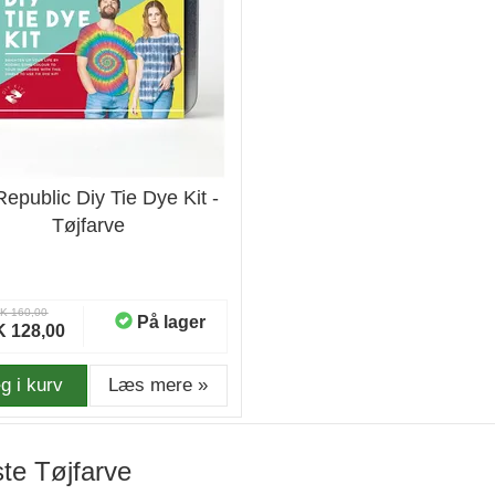
Republic Diy Tie Dye Kit -
Tøjfarve
K 160,00
På lager
 128,00
g i kurv
Læs mere »
te Tøjfarve