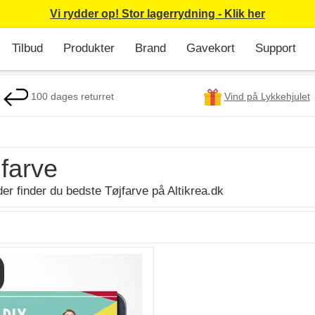
Vi rydder op! Stor lagerrydning - Klik her
Tilbud
Produkter
Brand
Gavekort
Support
100 dages returret
Vind på Lykkehjulet
farve
er finder du bedste Tøjfarve på Altikrea.dk