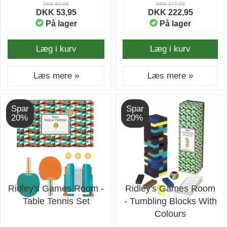
DKK 87,95
DKK 277,95
DKK 53,95
DKK 222,95
På lager
På lager
Læg i kurv
Læg i kurv
Læs mere »
Læs mere »
Spar
Spar
20%
20%
Ridley's Games Room -
Ridley's Games Room
Table Tennis Set
- Tumbling Blocks With
Colours