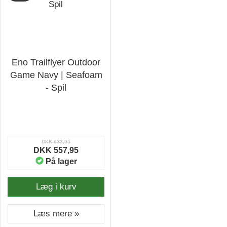
Eno Trailflyer Outdoor
Game Navy | Seafoam
- Spil
DKK 633,95
DKK 557,95
På lager
Læg i kurv
Læs mere »