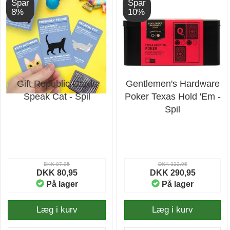
Spar
Spar
8%
10%
Gift Republic Cards
Gentlemen's Hardware
Speak Cat - Spil
Poker Texas Hold 'Em -
Spil
DKK 87,95
DKK 322,95
DKK 80,95
DKK 290,95
På lager
På lager
Læg i kurv
Læg i kurv