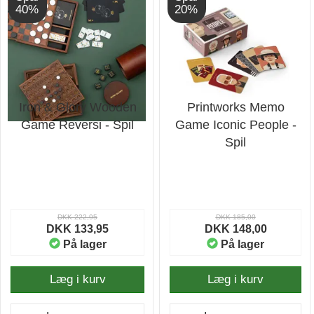
40%
20%
Iron & Glory Wooden
Printworks Memo
Game Reversi - Spil
Game Iconic People -
Spil
DKK 222,95
DKK 185,00
DKK 133,95
DKK 148,00
På lager
På lager
Læg i kurv
Læg i kurv