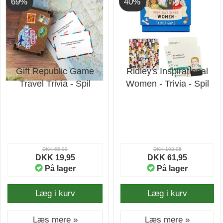
69%
40%
Gift Republic Game
Ridley's Inspirational
Travel Trivia - Spil
Women - Trivia - Spil
DKK 65,00
DKK 102,95
DKK 19,95
DKK 61,95
På lager
På lager
Læg i kurv
Læg i kurv
Læs mere »
Læs mere »