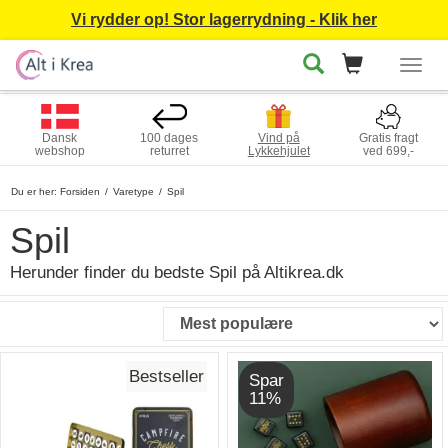
Vi rydder op! Stor lagerrydning - Klik her
Togg
navig
Dansk
100 dages
Vind på
Gratis fragt
webshop
returret
Lykkehjulet
ved 699,-
Du er her:
Forsiden
Varetype
Spil
Spil
Herunder finder du bedste Spil på Altikrea.dk
Bestseller
Spar
11%