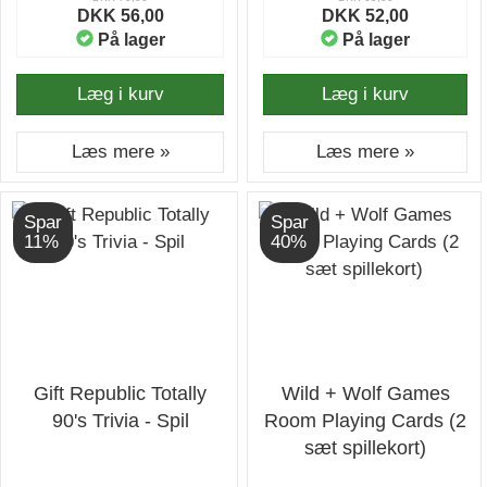
DKK 56,00
DKK 52,00
På lager
På lager
Læg i kurv
Læg i kurv
Læs mere »
Læs mere »
Spar
Spar
11%
40%
Gift Republic Totally
Wild + Wolf Games
90's Trivia - Spil
Room Playing Cards (2
sæt spillekort)