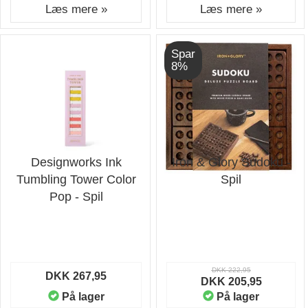
Læs mere »
Læs mere »
Spar
8%
Designworks Ink
Iron & Glory Sudoku -
Tumbling Tower Color
Spil
Pop - Spil
DKK 222,95
DKK 267,95
DKK 205,95
På lager
På lager