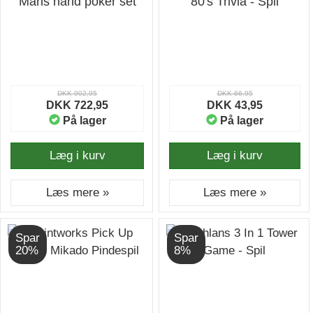
Mans hand poker set
80's Trivia - Spil
DKK 902,95
DKK 66,95
DKK 722,95
DKK 43,95
På lager
På lager
Læg i kurv
Læg i kurv
Læs mere »
Læs mere »
Spar
Spar
20%
8%