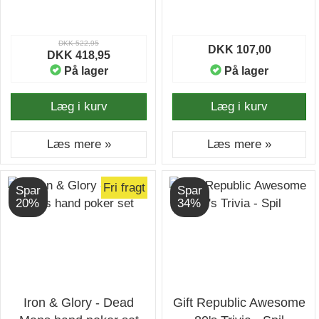
DKK 522,95
DKK 107,00
DKK 418,95
På lager
På lager
Læg i kurv
Læg i kurv
Læs mere »
Læs mere »
Fri fragt
Spar
Spar
20%
34%
Iron & Glory - Dead
Gift Republic Awesome