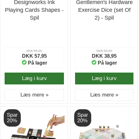
Designworks Ink
Gentlemen's Hardware
Playing Cards Shapes -
Exercise Dice (set Of
Spil
2) - Spil
DKK 95,00
DKK 55,00
DKK 57,95
DKK 38,95
På lager
På lager
Læg i kurv
Læg i kurv
Læs mere »
Læs mere »
Spar
Spar
20%
20%