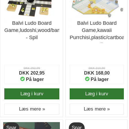
Balvi Ludo Board
Balvi Ludo Board
Game,ludoshi,wood/bamboo
Game,kawaii
- Spil
Purrchisi,plastic/cartboar
- Spil
DKK 252,95
DKK 210,00
DKK 202,95
DKK 168,00
På lager
På lager
Læg i kurv
Læg i kurv
Læs mere »
Læs mere »
Spar
Spar