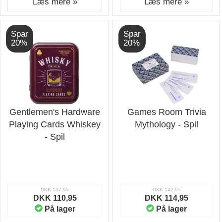
Læs mere »
Læs mere »
Spar
Spar
20%
20%
Gentlemen's Hardware
Games Room Trivia
Playing Cards Whiskey
Mythology - Spil
- Spil
DKK 137,95
DKK 142,95
DKK 110,95
DKK 114,95
På lager
På lager