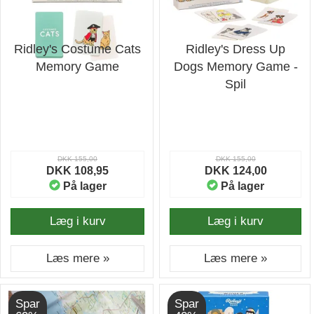
Ridley's Costume Cats
Ridley's Dress Up
Memory Game
Dogs Memory Game -
Spil
DKK 155,00
DKK 155,00
DKK 108,95
DKK 124,00
På lager
På lager
Læg i kurv
Læg i kurv
Læs mere »
Læs mere »
Spar
Spar