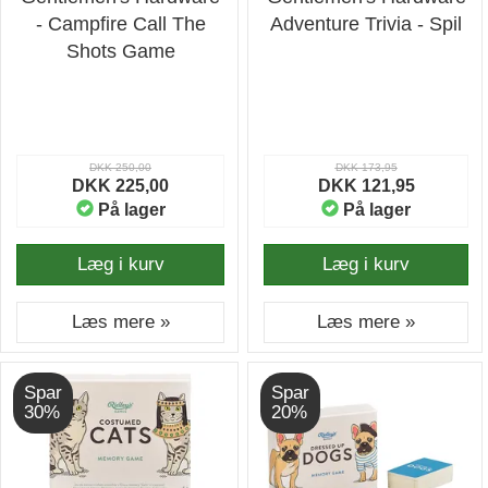
- Campfire Call The
Adventure Trivia - Spil
Shots Game
DKK 250,00
DKK 173,95
DKK 225,00
DKK 121,95
På lager
På lager
Læg i kurv
Læg i kurv
Læs mere »
Læs mere »
Spar
Spar
30%
20%