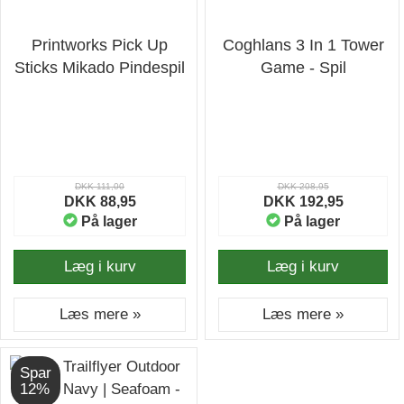
Printworks Pick Up
Coghlans 3 In 1 Tower
Sticks Mikado Pindespil
Game - Spil
DKK 111,00
DKK 208,95
DKK 88,95
DKK 192,95
På lager
På lager
Læg i kurv
Læg i kurv
Læs mere »
Læs mere »
Spar
12%