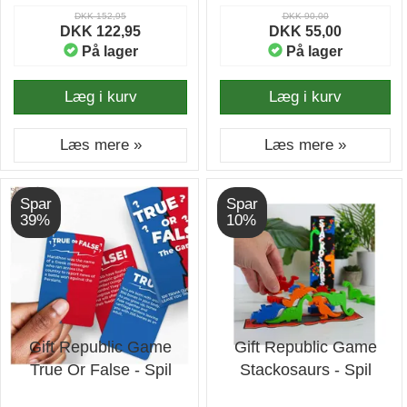
DKK 152,95
DKK 90,00
DKK 122,95
DKK 55,00
På lager
På lager
Læg i kurv
Læg i kurv
Læs mere »
Læs mere »
Spar
Spar
39%
10%
Gift Republic Game
Gift Republic Game
True Or False - Spil
Stackosaurs - Spil