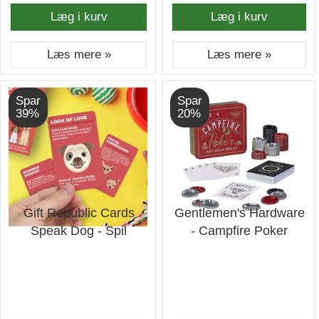
Læg i kurv
Læg i kurv
Læs mere »
Læs mere »
Spar
Spar
39%
20%
Gift Republic Cards
Gentlemen's Hardware
Speak Dog - Spil
- Campfire Poker