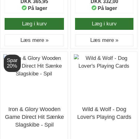
DKK 365,95
DKK 332,00
På lager
På lager
Læg i kurv
Læg i kurv
Læs mere »
Læs mere »
Spar
20%
Iron & Glory Wooden
Wild & Wolf - Dog
Game Direct Hit Sænke
Lover's Playing Cards
Slagskibe - Spil