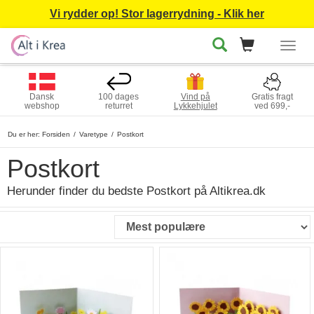
Vi rydder op! Stor lagerrydning - Klik her
Togg
navig
Dansk
100 dages
Vind på
Gratis fragt
webshop
returret
Lykkehjulet
ved 699,-
Du er her:
Forsiden
Varetype
Postkort
Postkort
Herunder finder du bedste Postkort på Altikrea.dk