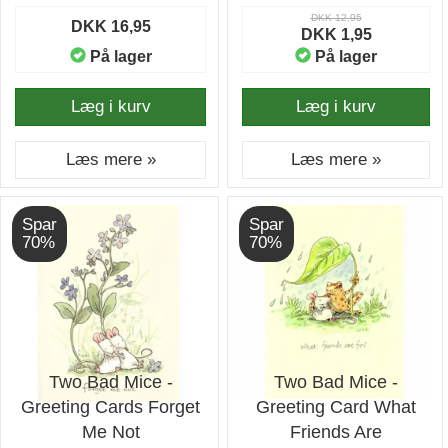
DKK 12,95
DKK 16,95
DKK 1,95
På lager
På lager
Læg i kurv
Læg i kurv
Læs mere »
Læs mere »
Spar
Spar
70%
70%
Two Bad Mice -
Two Bad Mice -
Greeting Cards Forget
Greeting Card What
Me Not
Friends Are