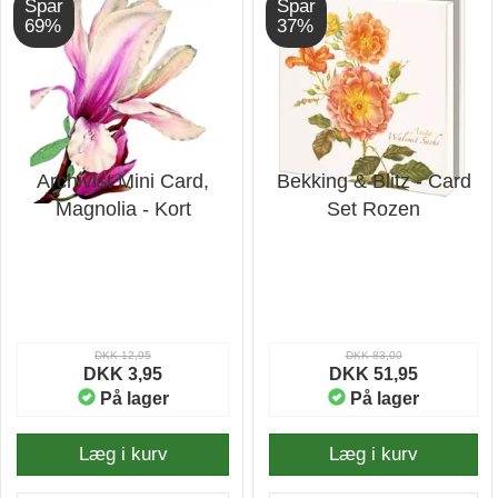
Spar
Spar
69%
37%
Archivist Mini Card,
Bekking & Blitz - Card
Magnolia - Kort
Set Rozen
DKK 12,95
DKK 83,00
DKK 3,95
DKK 51,95
På lager
På lager
Læg i kurv
Læg i kurv