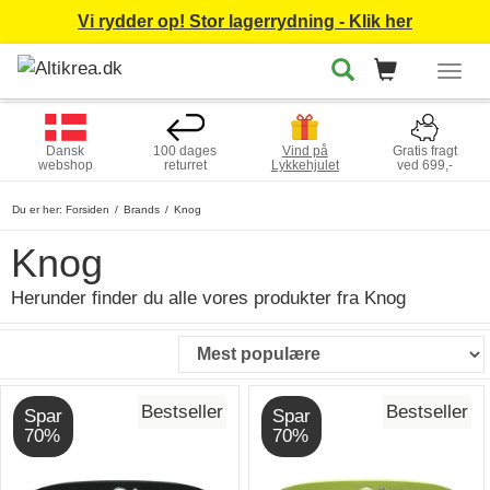
Vi rydder op! Stor lagerrydning - Klik her
Togg
navig
Dansk
100 dages
Vind på
Gratis fragt
webshop
returret
Lykkehjulet
ved 699,-
Du er her:
Forsiden
Brands
Knog
Knog
Herunder finder du alle vores produkter fra Knog
Bestseller
Bestseller
Spar
Spar
70%
70%