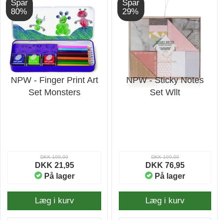
Spar
Spar
80%
29%
NPW - Finger Print Art
NPW - Sticky Notes
Set Monsters
Set Wllt
DKK 109,00
DKK 109,00
DKK 21,95
DKK 76,95
På lager
På lager
Læg i kurv
Læg i kurv