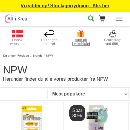
Vi rydder op! Stor lagerrydning - Klik her
Togg
navig
Dansk
100 dages
Vind på
Gratis fragt
webshop
returret
Lykkehjulet
ved 699,-
Du er her:
Forsiden
Brands
NPW
NPW
Herunder finder du alle vores produkter fra NPW
Spar
30%