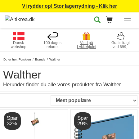
Vi rydder op! Stor lagerrydning - Klik her
Togg
navig
Dansk
100 dages
Vind på
Gratis fragt
webshop
returret
Lykkehjulet
ved 699,-
Du er her:
Forsiden
Brands
Walther
Walther
Herunder finder du alle vores produkter fra Walther
Spar
Spar
32%
29%