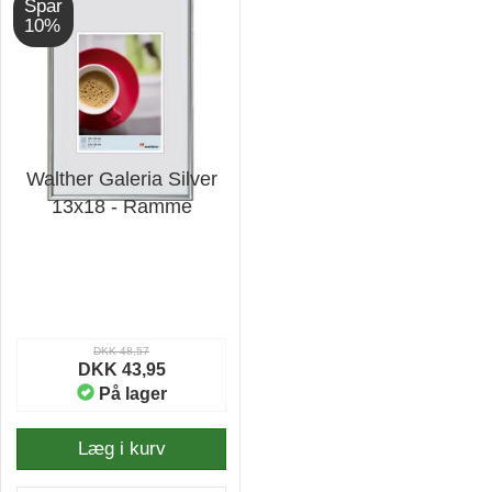
Spar
10%
Walther Galeria Silver
13x18 - Ramme
DKK 48,57
DKK 43,95
På lager
Læg i kurv