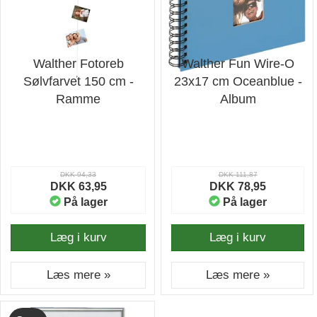
Walther Fotoreb
Walther Fun Wire-O
Sølvfarvet 150 cm -
23x17 cm Oceanblue -
Ramme
Album
DKK 94,33
DKK 111,87
DKK 63,95
DKK 78,95
På lager
På lager
Læg i kurv
Læg i kurv
Læs mere »
Læs mere »