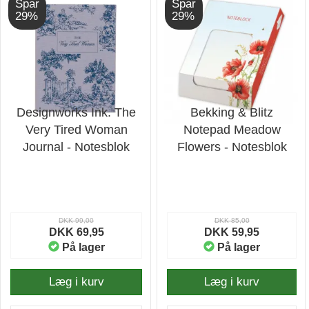
Spar
Spar
29%
29%
Designworks Ink. The
Bekking & Blitz
Very Tired Woman
Notepad Meadow
Journal - Notesblok
Flowers - Notesblok
DKK 99,00
DKK 85,00
DKK 69,95
DKK 59,95
På lager
På lager
Læg i kurv
Læg i kurv