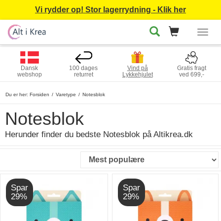
Vi rydder op! Stor lagerrydning - Klik her
Togg
navig
Dansk
100 dages
Vind på
Gratis fragt
webshop
returret
Lykkehjulet
ved 699,-
Du er her:
Forsiden
Varetype
Notesblok
Notesblok
Herunder finder du bedste Notesblok på Altikrea.dk
Spar
Spar
29%
29%