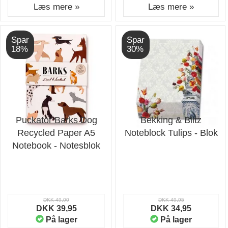
Læs mere »
Læs mere »
Spar
Spar
18%
30%
Puckator Barks Dog
Bekking & Blitz
Recycled Paper A5
Noteblock Tulips - Blok
Notebook - Notesblok
DKK 49,00
DKK 49,95
DKK 39,95
DKK 34,95
På lager
På lager