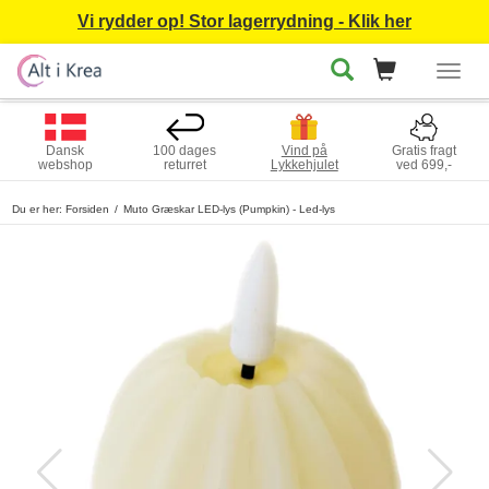
Vi rydder op! Stor lagerrydning - Klik her
Togg
navig
Dansk
100 dages
Vind på
Gratis fragt
webshop
returret
Lykkehjulet
ved 699,-
Du er her:
Forsiden
Muto Græskar LED-lys (Pumpkin) - Led-lys