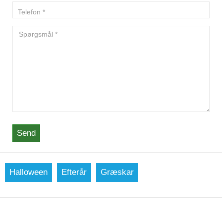
Send
Halloween
Efterår
Græskar